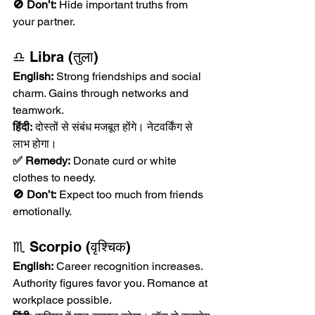
🚫 Don’t:
 Hide important truths from 
your partner.
♎ Libra (तुला)
English:
 Strong friendships and social 
charm. Gains through networks and 
teamwork.
हिंदी:
 दोस्तों से संबंध मजबूत होंगे। नेटवर्किंग से 
लाभ होगा।
✅ Remedy:
 Donate curd or white 
clothes to needy.
🚫 Don’t:
 Expect too much from friends 
emotionally.
♏ Scorpio (वृश्चिक)
English:
 Career recognition increases. 
Authority figures favor you. Romance at 
workplace possible.